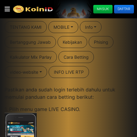
MASUK
DAFTAR
TENTANG KAMI
MOBILE
Info
Bertanggung Jawab
Kebijakan
Phising
Kalkulator Mix Parlay
Cara Betting
video-website
INFO LIVE RTP
Pastikan anda sudah login terlebih dahulu untuk
memulai panduan cara betting berikut:
1. Pilih menu game LIVE CASINO.